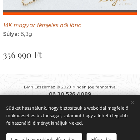
14K magyar fémjeles női lánc
Súlya:
8,3g
356 990
Ft
Blgh Ékszerház © 2023 Minden jog fenntartva
06 30 526 4089
Blgh Ékszerház
| 1081 BUDAPEST NÉPSZÍNHÁZ UTCA 25.
Sütiket használunk, hogy biztosítsuk a weboldal megfelelő
Felhasználási Feltételek
|
Adatvédelmi Szabályzat
Sütik
működését és biztonságát, valamint hogy a lehető legjobb
felhasználói élményt kínáljuk Neked.
Kosárba
Legszükségesebbek elfogadása
Elfogadás