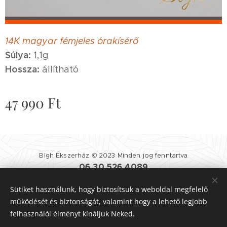
14K magyar fémjeles órakísérő
Súlya:
1,1g
Hossza:
állítható
47 990
Ft
Blgh Ékszerház © 2023 Minden jog fenntartva
06 30 526 4089
Blgh Ékszerház
| 1081 BUDAPEST NÉPSZÍNHÁZ UTCA 25.
Sütiket használunk, hogy biztosítsuk a weboldal megfelelő
Felhasználási Feltételek
|
Adatvédelmi Szabályzat
Sütik
működését és biztonságát, valamint hogy a lehető legjobb
felhasználói élményt kínáljuk Neked.