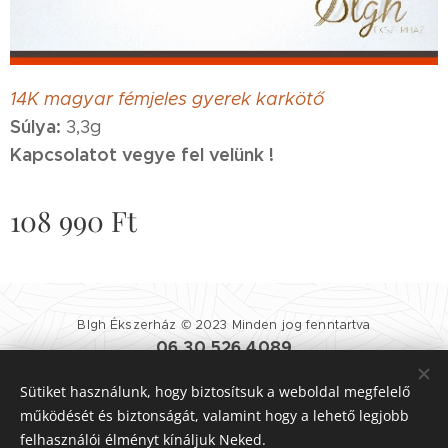
14K magyar fémjeles gyerek karkötő
Súlya:
3,3g
Kapcsolatot vegye fel velünk !
108 990
Ft
Blgh Ékszerház © 2023 Minden jog fenntartva
06 30 526 4089
Blgh Ékszerház
| 1081 BUDAPEST NÉPSZÍNHÁZ UTCA 25.
Sütiket használunk, hogy biztosítsuk a weboldal megfelelő
Felhasználási Feltételek
|
Adatvédelmi Szabályzat
Sütik
működését és biztonságát, valamint hogy a lehető legjobb
felhasználói élményt kínáljuk Neked.