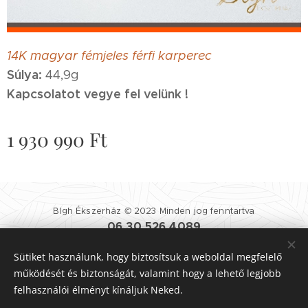
14K magyar fémjeles férfi karperec
Súlya:
44,9g
Kapcsolatot vegye fel velünk !
1 930 990
Ft
Blgh Ékszerház © 2023 Minden jog fenntartva
06 30 526 4089
Blgh Ékszerház
| 1081 BUDAPEST NÉPSZÍNHÁZ UTCA 25.
Sütiket használunk, hogy biztosítsuk a weboldal megfelelő
Felhasználási Feltételek
|
Adatvédelmi Szabályzat
Sütik
működését és biztonságát, valamint hogy a lehető legjobb
felhasználói élményt kínáljuk Neked.