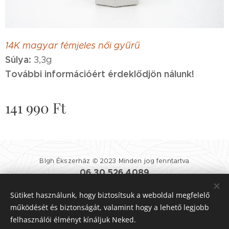
14K magyar fémjeles női gyűrű
Súlya:
3,3g
További információért érdeklődjön nálunk!
141 990
Ft
Blgh Ékszerház © 2023 Minden jog fenntartva
06 30 526 4089
Blgh Ékszerház
| 1081 BUDAPEST NÉPSZÍNHÁZ UTCA 25.
Sütiket használunk, hogy biztosítsuk a weboldal megfelelő
Felhasználási Feltételek
|
Adatvédelmi Szabályzat
Sütik
működését és biztonságát, valamint hogy a lehető legjobb
felhasználói élményt kínáljuk Neked.