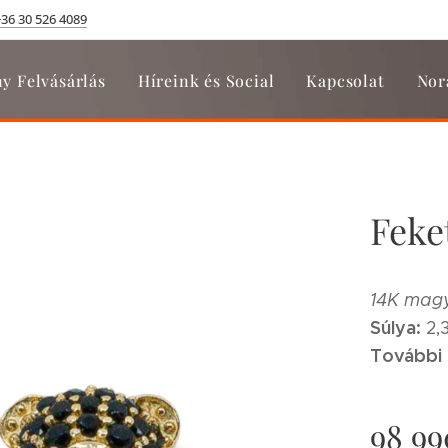
+36 30 526 4089
y Felvásárlás
Híreink és Social
Kapcsolat
Nor
Feke
14K magy
Súlya:
2,
További 
98 99