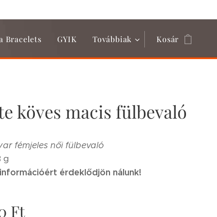
a Bracelets
GYIK
Továbbiak
Kosár
te köves macis fülbevaló
ar fémjeles női fülbevaló
3 g
információért érdeklődjön nálunk!
0
Ft