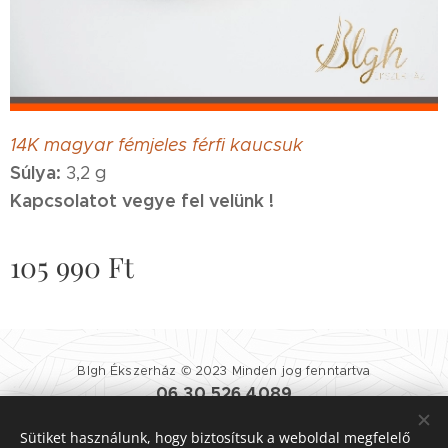
14K magyar fémjeles férfi kaucsuk
Súlya:
3,2 g
Kapcsolatot vegye fel velünk !
105 990
Ft
Blgh Ékszerház © 2023 Minden jog fenntartva
06 30 526 4089
Blgh Ékszerház
| 1081 BUDAPEST NÉPSZÍNHÁZ UTCA 25.
Sütiket használunk, hogy biztosítsuk a weboldal megfelelő