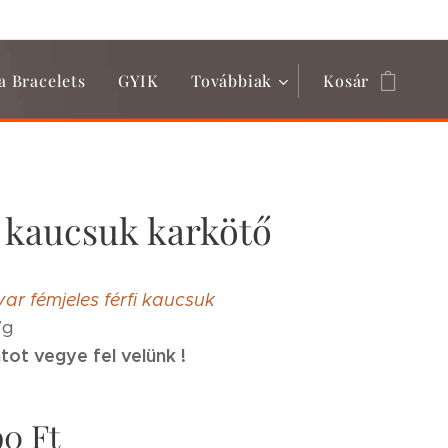
a Bracelets
GYIK
Továbbiak
Kosár
i kaucsuk karkötő
ar fémjeles férfi kaucsuk
7g
tot vegye fel velünk !
90
Ft