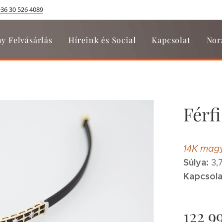
+36 30 526 4089
y Felvásárlás
Híreink és Social
Kapcsolat
Nor
Férf
14K magy
Súlya:
3,
Kapcsola
122 9