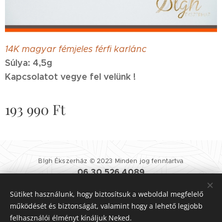
14K magyar fémjeles férfi karlánc
Súlya: 4,5g
Kapcsolatot vegye fel velünk !
193 990
Ft
Blgh Ékszerház © 2023 Minden jog fenntartva
06 30 526 4089
Blgh Ékszerház
| 1081 BUDAPEST NÉPSZÍNHÁZ UTCA 25.
Sütiket használunk, hogy biztosítsuk a weboldal megfelelő
Felhasználási Feltételek
|
Adatvédelmi Szabályzat
Sütik
működését és biztonságát, valamint hogy a lehető legjobb
felhasználói élményt kínáljuk Neked.