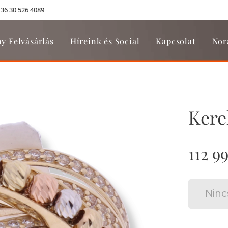
+36 30 526 4089
y Felvásárlás
Híreink és Social
Kapcsolat
Nor
Kere
112 9
Ninc