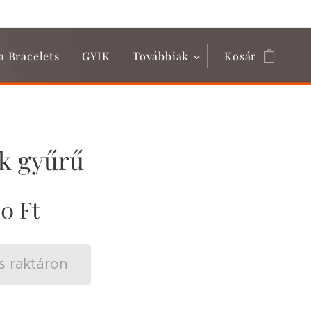
a Bracelets
GYIK
Továbbiak
Kosár
k gyűrű
90
Ft
s raktáron