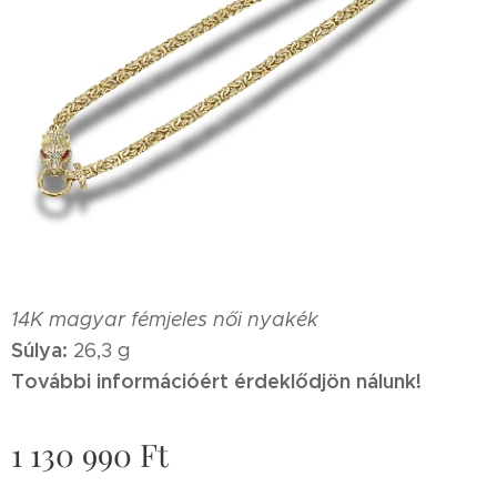
14K magyar fémjeles női nyakék
Súlya:
26,3 g
További információért érdeklődjön nálunk!
1 130 990
Ft