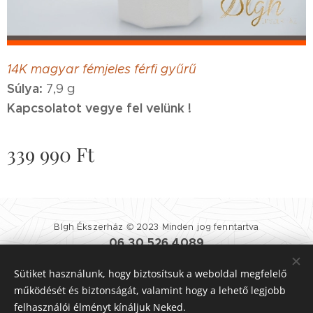
14K magyar fémjeles férfi gyűrű
Súlya:
7,9 g
Kapcsolatot vegye fel velünk !
339 990
Ft
Blgh Ékszerház © 2023 Minden jog fenntartva
06 30 526 4089
Blgh Ékszerház
| 1081 BUDAPEST NÉPSZÍNHÁZ UTCA 25.
Sütiket használunk, hogy biztosítsuk a weboldal megfelelő
Felhasználási Feltételek
|
Adatvédelmi Szabályzat
Sütik
működését és biztonságát, valamint hogy a lehető legjobb
felhasználói élményt kínáljuk Neked.