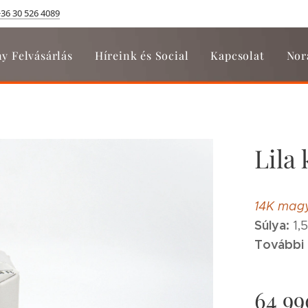
+36 30 526 4089
y Felvásárlás
Híreink és Social
Kapcsolat
Nor
Lila
14K magy
Súlya:
1,
További 
64 99