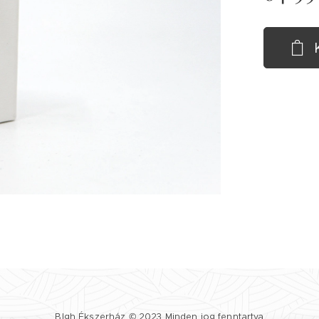
Blgh Ékszerház © 2023 Minden jog fenntartva