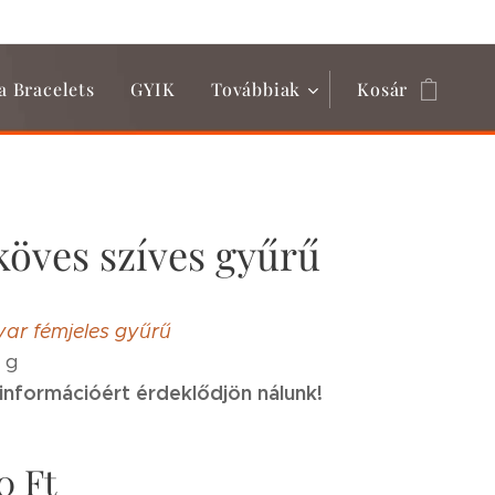
a Bracelets
GYIK
Továbbiak
Kosár
 köves szíves gyűrű
ar fémjeles gyűrű
5 g
információért érdeklődjön nálunk!
0
Ft