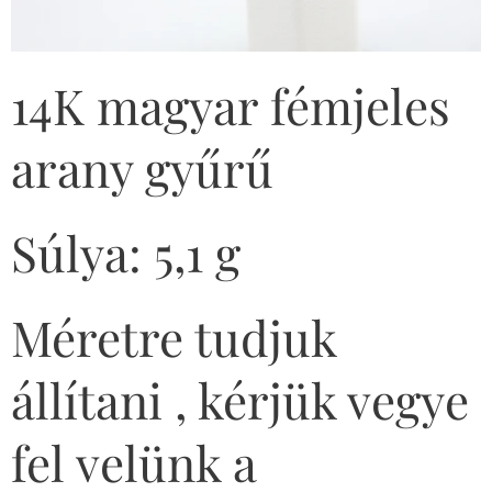
14K magyar fémjeles
arany gyűrű
Súlya: 5,1 g
Méretre tudjuk
állítani , kérjük vegye
fel velünk a