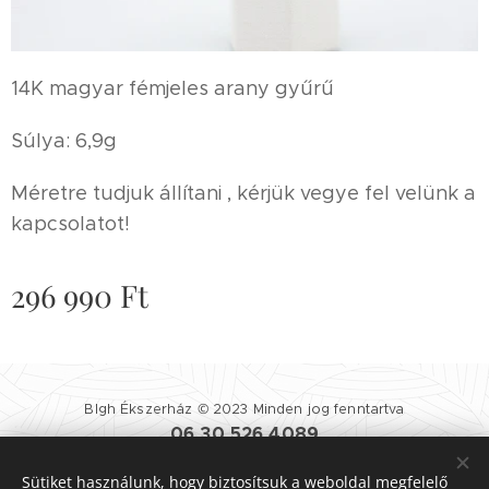
14K magyar fémjeles arany gyűrű
Súlya: 6,9g
Méretre tudjuk állítani , kérjük vegye fel velünk a
kapcsolatot!
296 990
Ft
Blgh Ékszerház © 2023 Minden jog fenntartva
06 30 526 4089
Blgh Ékszerház
| 1081 BUDAPEST NÉPSZÍNHÁZ UTCA 25.
Sütiket használunk, hogy biztosítsuk a weboldal megfelelő