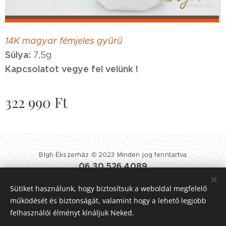
14K magyar fémjeles gyűrű
Súlya:
7,5g
Kapcsolatot vegye fel velünk !
322 990
Ft
Blgh Ékszerház © 2023 Minden jog fenntartva
06 30 526 4089
Blgh Ékszerház
| 1081 BUDAPEST NÉPSZÍNHÁZ UTCA 25.
Sütiket használunk, hogy biztosítsuk a weboldal megfelelő
Felhasználási Feltételek
|
Adatvédelmi Szabályzat
Sütik
működését és biztonságát, valamint hogy a lehető legjobb
felhasználói élményt kínáljuk Neked.