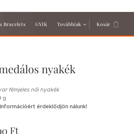
a Bracelets
GYIK
Továbbiak
Kosár
 medálos nyakék
ar fémjeles női nyakék
9 g
információért érdeklődjön nálunk!
90
Ft