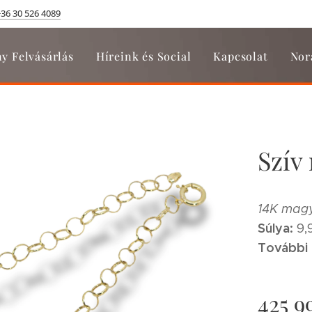
+36 30 526 4089
y Felvásárlás
Híreink és Social
Kapcsolat
Nor
Szív
14K magy
Súlya:
9,
További 
425 9